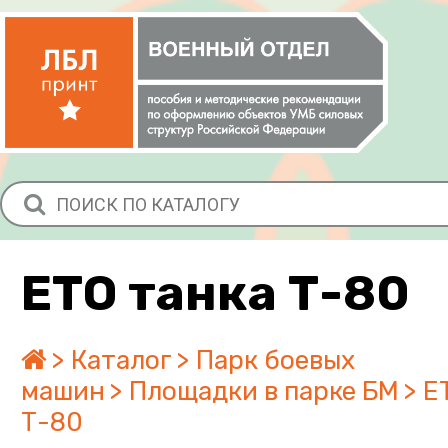
ЕТО танка Т-80
Каталог
Парк боевых
машин
Площадки в парке БМ
Е
Т-80