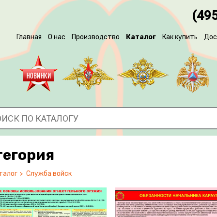
(495
Главная
О нас
Производство
Каталог
Как купить
Дос
тегория
талог
Служба войск