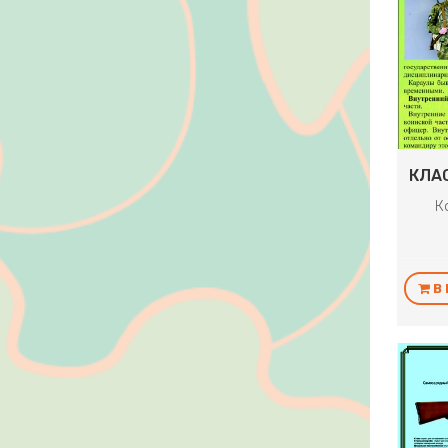
КЛА
К
В